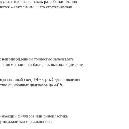
сультантов с клиентами, разработки планов
ляется желательным — это стратегическая
с непревзойденной точностью запечатлеть
окую пигментацию и бактерии, вызывающие акне,
яризованный свет, УФ-карты) для выявления
чество ошибочных диагнозов до 40%.
 инъекции филлеров или ринопластика.
у ожиданиями и реальностью.