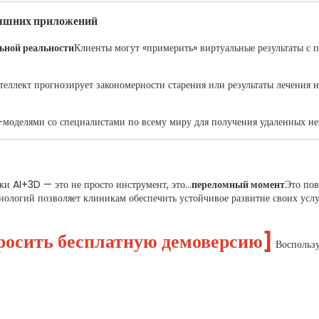
дняшних приложений
ьной реальности
Клиенты могут «примерить» виртуальные результаты с 
еллект прогнозирует закономерности старения или результаты лечения н
-моделями со специалистами по всему миру для получения удаленных не
ки AI+3D — это не просто инструмент, это…
переломный момент
Это пов
хнологий позволяет клиникам обеспечить устойчивое развитие своих ус
росить бесплатную демоверсию]
Воспольз