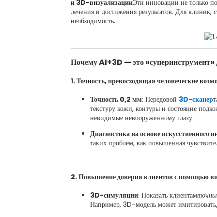
и 3D-визуализации
Эти инновации не только по
лечения и достижения результатов. Для клиник, 
необходимость.
Почему AI+3D — это «суперинструмент» д
1. Точность, превосходящая человеческие возм
Точность 0,2 мм
: Передовой
3D-сканер
т
текстуру кожи, контуры и состояние подк
невидимые невооруженному глазу.
Диагностика на основе искусственного и
таких проблем, как повышенная чувствите
2. Повышение доверия клиентов с помощью ви
3D-симуляции
: Показать клиентам
точны
Например, 3D-модель может имитировать,