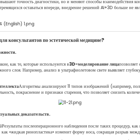
вышают точность диагностики, но и меняют способы взаимодействия кон
стремящихся оставаться впереди, внедрение решений AI+3D больше не яв
ля консультантов по эстетической медицине?
ожности.
акие, как те, которые используются в
3D-моделирование лица
позволяет 
ожного слоя. Например, анализ в ультрафиолетовом свете выявляет глуб
нтеллекта
Алгоритмы анализируют 11 типов изображений (например, пол
льность, покраснение и признаки старения, что позволяет снизить коли
зуальных доказательств.
й
Результаты послеоперационного наблюдения после таких процедур, как
 как «жидкая ринопластика» изменит форму носа, сокращая разрыв межд