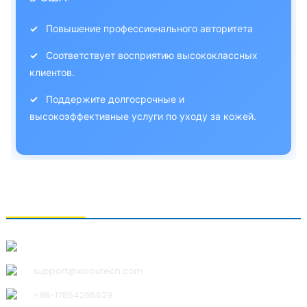
✓
Повышение профессионального авторитета
✓
Соответствует восприятию высококлассных
клиентов.
✓
Поддержите долгосрочные и
высокоэффективные услуги по уходу за кожей.
СВЯЗАТЬСЯ С НАМИ
Qingdao Xiao U Technology Co.,Ltd.
support@xiaoutech.com
+86-17854265629