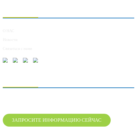
О НАС
О НАС
Новости
Связаться с нами
ОТПРАВКА ЗАПРОСОВ
Для получения информации о нашей продукции, пожалуйста, оставьте нам
свой адрес электронной почты и свяжитесь с нами в течение 24 часов.
ЗАПРОСИТЕ ИНФОРМАЦИЮ СЕЙЧАС