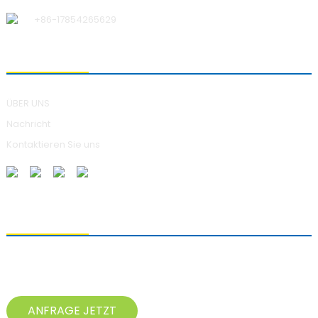
+86-17854265629
ÜBER UNS
ÜBER UNS
Nachricht
Kontaktieren Sie uns
ANFRAGEN SENDEN
Bei Fragen zu unseren Produkten hinterlassen Sie uns bitte Ihre E-
Mail-Adresse und kontaktieren Sie uns innerhalb von 24 Stunden.
ANFRAGE JETZT