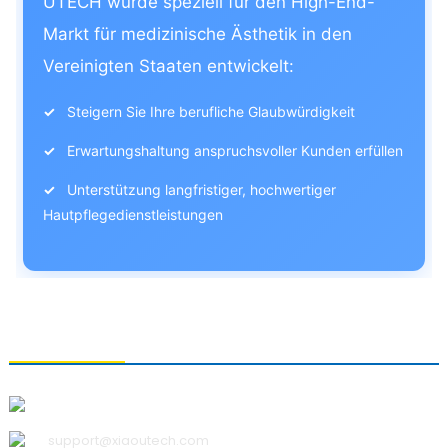
UTECH wurde speziell für den High-End-
Markt für medizinische Ästhetik in den
Vereinigten Staaten entwickelt:
✓
Steigern Sie Ihre berufliche Glaubwürdigkeit
✓
Erwartungshaltung anspruchsvoller Kunden erfüllen
✓
Unterstützung langfristiger, hochwertiger
Hautpflegedienstleistungen
KONTAKTIEREN SIE UNS
Qingdao Xiao U Technology Co.,Ltd.
support@xiaoutech.com