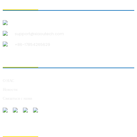
СВЯЗАТЬСЯ С НАМИ
Qingdao Xiao U Technology Co.,Ltd.
support@xiaoutech.com
+86-17854265629
О НАС
О НАС
Новости
Связаться с нами
ОТПРАВКА ЗАПРОСОВ