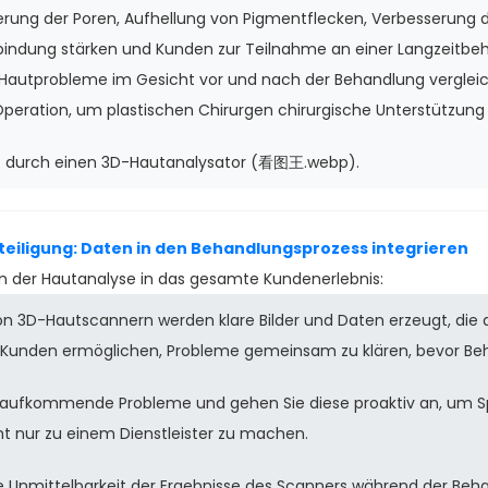
nerung der Poren, Aufhellung von Pigmentflecken, Verbesserung 
bindung stärken und Kunden zur Teilnahme an einer Langzeitbe
 Hautprobleme im Gesicht vor und nach der Behandlung verglei
eration, um plastischen Chirurgen chirurgische Unterstützung 
eteiligung: Daten in den Behandlungsprozess integrieren
ion der Hautanalyse in das gesamte Kundenerlebnis:
on 3D-Hautscannern werden klare Bilder und Daten erzeugt, die 
 Kunden ermöglichen, Probleme gemeinsam zu klären, bevor Be
 aufkommende Probleme und gehen Sie diese proaktiv an, um S
ht nur zu einem Dienstleister zu machen.
e Unmittelbarkeit der Ergebnisse des Scanners während der Beh