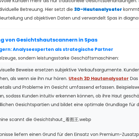
lle Kunden mehr als nur traditionelle Gesichtsbehandlungen. S
dividuelle Betreuung. Hier setzt die
3D-Hautanalysator
kommt 
Beurteilung und objektiven Daten und verwandelt Spas in diagno
rung von Gesichtshautscannern in Spas
gern: Analyseexperten als strategische Partner
elzeuge, sondern leistungsstarke Geschäftsmaschinen:
isuelle Beweise ersetzen subjektive Verkaufsargumente. Kunden
en, als wenn sie ihn nur hören.
Utech 3D Hautanalysator
Das 
etails und Probleme im Gesicht umfassend erfassen. Beispielswe
 sodass Kunden intuitiv erkennen können, ob ihre Haut geschädi
dlichen Gesichtspartien und bildet eine optimale Grundlage für d
nisse liefern einen Grund für den Einsatz von Premium-Zusatzpr