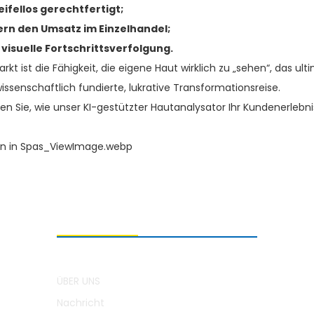
ifellos gerechtfertigt;
ern den Umsatz im Einzelhandel;
isuelle Fortschrittsverfolgung.
ist die Fähigkeit, die eigene Haut wirklich zu „sehen“, das u
wissenschaftlich fundierte, lukrative Transformationsreise.
en Sie, wie unser KI-gestützter Hautanalysator Ihr Kundenerlebn
ÜBER UNS
ÜBER UNS
Nachricht