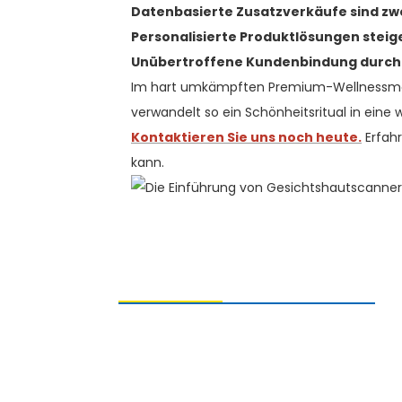
Datenbasierte Zusatzverkäufe sind zwe
Personalisierte Produktlösungen steig
Unübertroffene Kundenbindung durch v
Im hart umkämpften Premium-Wellnessmarkt 
verwandelt so ein Schönheitsritual in eine 
Kontaktieren Sie uns noch heute.
Erfahr
kann.
ANFRAGEN SENDEN
Bei Fragen zu unseren Produkten
hinterlassen Sie uns bitte Ihre E-Mail-
Adresse und kontaktieren Sie uns