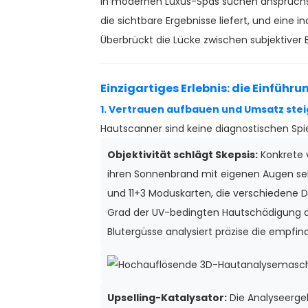
In modernen Luxus-Spas suchen anspruchsvo
die sichtbare Ergebnisse liefert, und eine in
Überbrückt die Lücke zwischen subjektiver 
Einzigartiges Erlebnis: die Einfüh
1. Vertrauen aufbauen und Umsatz stei
Hautscanner sind keine diagnostischen Spi
Objektivität schlägt Skepsis:
Konkrete v
ihren Sonnenbrand mit eigenen Augen seh
und 11+3 Moduskarten, die verschiedene D
Grad der UV-bedingten Hautschädigung an,
Blutergüsse analysiert präzise die empfin
Upselling-Katalysator:
Die Analyseergeb