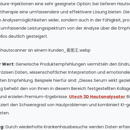
äure-Injektionen eine sehr geeignete Option; bei tieferen Hau
herapie eine umfassendere und effektivere Lösung bieten. Die
sen Analysemöglichkeiten wider, sondern auch in der Fähigkeit, 
 umfassende Leistungsspektrum von der Analyse über die Empfe
los deutlich gesteigert.
 Wert:
Generische Produktempfehlungen vermitteln den Eindruc
 präzisen Daten, wissenschaftlicher Interpretation und emotional
n Empfehlung. Beispiele hierfür sind: „Dieses Serum wirkt geziel
g behebt den von Ihnen in diesem Bereich festgestellten Kolla
und erzielen Premium-Ergebnisse.
Utech 3D Hautanalysator
Bi
fiziert den Schweregrad von Hautproblemen und kombiniert KI-
eten.
g:
Durch wiederholte Krankenhausbesuche werden Daten erfass