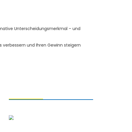
ltimative Unterscheidungsmerkmal – und
is verbessern und Ihren Gewinn steigern
KONTAKTIEREN SIE UNS
Qingdao Xiao U Technology
Co.,Ltd.