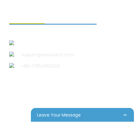
ติดต่อเรา
บริษัท ชิงเต่า เสี่ยวอู เทคโนโลยี จำกัด
support@xiaoutech.com
+86-17854265629
Leave Your Message
ต์
Resource