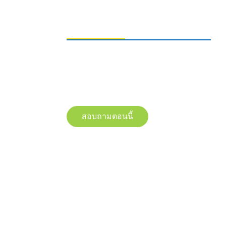
การส่งคำถาม
หากต้องการสอบถามข้อมูลเกี่ยวกับผลิตภัณฑ์
ของเรา โปรดทิ้งอีเมลของคุณไว้ และติดต่อเรา
ภายใน 24 ชั่วโมง
สอบถามตอนนี้
© ลิขสิทธิ์ - 