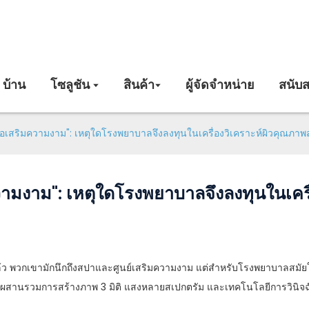
บ้าน
โซลูชัน
สินค้า
ผู้จัดจำหน่าย
สนับส
่องมือเสริมความงาม": เหตุใดโรงพยาบาลจึงลงทุนในเครื่องวิเคราะห์ผิวคุณภาพส
ิมความงาม": เหตุใดโรงพยาบาลจึงลงทุนในเคร
้ว พวกเขามักนึกถึงสปาและศูนย์เสริมความงาม แต่สำหรับโรงพยาบาลสมัยใหม
้ผสานรวมการสร้างภาพ 3 มิติ แสงหลายสเปกตรัม และเทคโนโลยีการวินิจฉัยด้