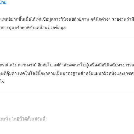
่วย
พทย์มากขึ้นเมื่อได้เห็นข้อมูลการวินิจฉัยด้วยภาพ คลินิกต่างๆ รายงานว่ามี
ากการดูแลรักษาที่ขับเคลื่อนด้วยข้อมูล
อุปกรณ์เสริมความงาม" อีกต่อไป แต่กำลังพัฒนาไปสู่เครื่องมือวินิจฉัยทางการแ
ที่คุ้มค่า เทคโนโลยีนี้จะกลายเป็นมาตรฐานสำหรับแผนกผิวหนังและเวช
งไร
โนโลยีนี้ได้ตั้งแต่วันนี้!