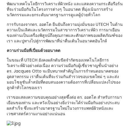
พัฒนาเทคโนโลยีการวิเคราะห์ผิวหนัง และแสดงความกระตือรือร้น
ที่จะร่วมมือกันในโครงการต่างๆ ในอนาคต ที่มุ่งเน้นการสร้าง
นวัตกรรมและยกระดับมาตรฐานการดูแลผู้ป่วยทั่วโลก
การรับรองจากดร. ออตโต ยืนยันถึงความมุ่งมั่นของ UTECH ในด้าน
ความเป็นเลิศและนวัตกรรมในสาขาการวิเคราะห์ผิว การมาเยือน
ของท่านเป็นเครื่องพิสูจน์ถึงคุณภาพและศักยภาพของผลิตภัณฑ์ของ
เรา และปูทางไปสู่การพัฒนาที่น่าตื่นเต้นในอนาคตอันใกล้
ความร่วมมือที่เปี่ยมด้วยอนาคต
ในขณะที่ UTECH ยังคงผลักดันขีดจำกัดของเทคโนโลยีการ
วิเคราะห์ผิวอย่างต่อเนื่อง ความร่วมมือกับผู้เชี่ยวชาญชั้นนำอย่าง
ดร. Jacques Otto จะมีบทบาทสำคัญในการกำหนดอนาคตของ
อุตสาหกรรม เราตื่นเต้นที่จะร่วมกันสำรวจขอบเขตใหม่ ๆ และส่ง
มอบโซลูชันล้ำสมัยที่ตอบสนองความต้องการที่เปลี่ยนแปลงไปของ
ลูกค้าทั่วโลกของเรา
เราขอแสดงความขอบคุณอย่างสุดซึ้งต่อ ดร. ออตโต สำหรับการมา
เยือนของท่าน และหวังเป็นอย่างยิ่งว่าจะได้ร่วมมือกันอย่างประสบ
ผลสำเร็จ ซึ่งจะสร้างมาตรฐานใหม่ในวงการแพทย์ผิวหนังและ
เวชศาสตร์ความงามอย่างแน่นอน