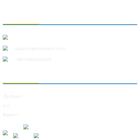
ติดต่อเรา
บริษัท ชิงเต่า เสี่ยวอู เทคโนโลยี จำกัด
support@xiaoutech.com
+86-17854265629
เกี่ยวกับเรา
เกี่ยวกับเรา
ข่าว
ติดต่อเรา