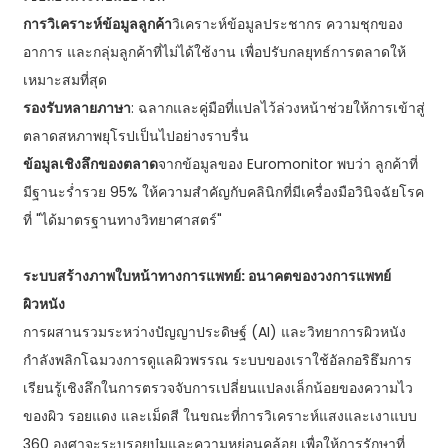
การวิเคราะห์ข้อมูลลูกค้า
วิเคราะห์ข้อมูลประชากร ความชุกของ
อาการ และกลุ่มลูกค้าที่ไม่ได้ใช้งาน เพื่อปรับกลยุทธ์การตลาดให้
เหมาะสมที่สุด
รองรับหลายภาษา
: ฉลากและคู่มือที่แปลไว้ล่วงหน้าช่วยให้การเข้าสู่
ตลาดสหภาพยุโรปเป็นไปอย่างราบรื่น
ข้อมูลเชิงลึกของตลาด
จากข้อมูลของ Euromonitor พบว่า ลูกค้าที่
มีฐานะร่ำรวย 95% ให้ความสำคัญกับคลินิกที่มีเครื่องมือวินิจฉัยโรค
ที่ "ได้มาตรฐานทางวิทยาศาสตร์"
ระบบสร้างภาพใบหน้าทางการแพทย์: อนาคตของวงการแพทย์
ผิวหนัง
การผสานรวมระหว่างปัญญาประดิษฐ์ (AI) และวิทยาการผิวหนัง
กำลังพลิกโฉมวงการดูแลผิวพรรณ ระบบของเราใช้อัลกอริธึมการ
เรียนรู้เชิงลึกในการตรวจจับการเปลี่ยนแปลงเล็กน้อยของความไว
ของผิว รอยแดง และเม็ดสี ในขณะที่การวิเคราะห์แสงและเงาแบบ
360 องศาจะระบุรอยบุ๋มและความหย่อนคล้อย เพื่อให้การรักษาที่