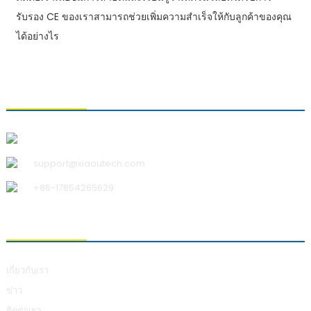
รับรอง CE ของเราสามารถช่วยเพิ่มความสำเร็จให้กับลูกค้าของคุณ
ได้อย่างไร
ติดต่อเรา
บริษัท ชิงเต่า เสี่ยวอู เทคโนโลยี จำกัด
support@xiaoutech.com
+86-17854265629
เกี่ยวกับเรา
เกี่ยวกับเรา
ข่าว
ติดต่อเรา