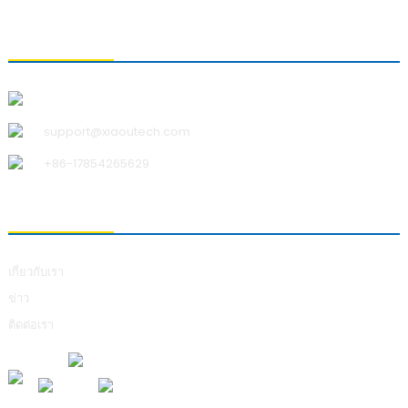
ติดต่อเรา
บริษัท ชิงเต่า เสี่ยวอู เทคโนโลยี จำกัด
support@xiaoutech.com
+86-17854265629
เกี่ยวกับเรา
เกี่ยวกับเรา
ข่าว
ติดต่อเรา