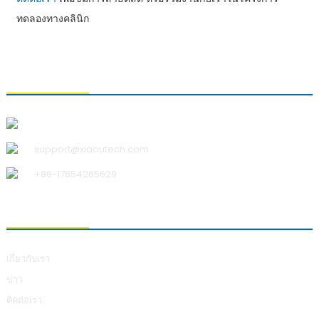
ทดลองทางคลินิก
ติดต่อเรา
บริษัท ชิงเต่า เสี่ยวอู เทคโนโลยี จำกัด
support@xiaoutech.com
+86-17854265629
เกี่ยวกับเรา
เกี่ยวกับเรา
ข่าว
ติดต่อเรา