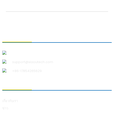
ติดต่อเรา
บริษัท ชิงเต่า เสี่ยวอู เทคโนโลยี จำกัด
support@xiaoutech.com
+86-17854265629
เกี่ยวกับเรา
เกี่ยวกับเรา
ข่าว