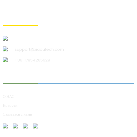
СВЯЗАТЬСЯ С НАМИ
Qingdao Xiao U Technology Co.,Ltd.
support@xiaoutech.com
+86-17854265629
О НАС
О НАС
Новости
Связаться с нами