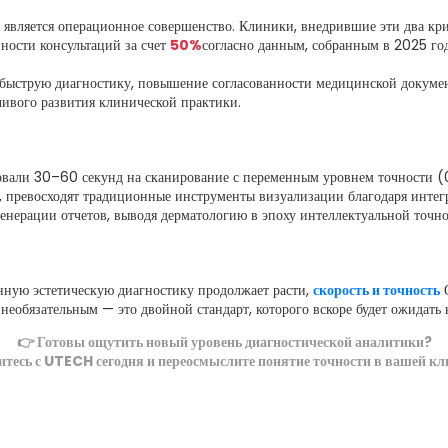
ом является операционное совершенство. Клиники, внедрившие эти два к
ости консультаций за счет
50%
согласно данным, собранным в 2025 год
е быструю диагностику, повышение согласованности медицинской докуме
чивого развития клинической практики.
бовали 30–60 секунд на сканирование с переменным уровнем точности (
, превосходят традиционные инструменты визуализации благодаря интег
енерации отчетов, выводя дерматологию в эпоху интеллектуальной точно
нную эстетическую диагностику продолжает расти,
скорость и точность
О
 необязательным — это двойной стандарт, которого вскоре будет ожидать
👉 Готовы ощутить новый уровень диагностической аналитики?
тесь с UTECH сегодня и переосмыслите понятие точности в вашей кл