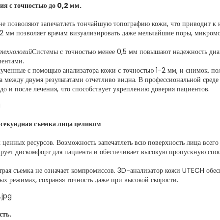
я с точностью до 0,2 мм.
е позволяют запечатлеть тончайшую топографию кожи, что приводит к н
0,2 мм позволяет врачам визуализировать даже мельчайшие поры, микро
технологий
Системы с точностью менее 0,5 мм повышают надежность диа
иентами.
лученные с помощью анализатора кожи с точностью 1-2 мм, и снимок, 
а между двумя результатами отчетливо видна. В профессиональной среде
 до и после лечения, что способствует укреплению доверия пациентов.
-секундная съемка лица целиком
ценных ресурсов. Возможность запечатлеть всю поверхность лица всего
рует дискомфорт для пациента и обеспечивает высокую пропускную спос
трая съемка не означает компромиссов. 3D-анализатор кожи UTECH обе
ых режимах, сохраняя точность даже при высокой скорости.
сть.