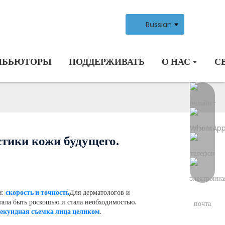
Russian
ИБЬЮТОРЫ
ПОДДЕРЖИВАТЬ
О НАС
С
стики кожи будущего.
и:
скорость и точность
Для дерматологов и
ала быть роскошью и стала необходимостью.
екундная съемка лица целиком
.