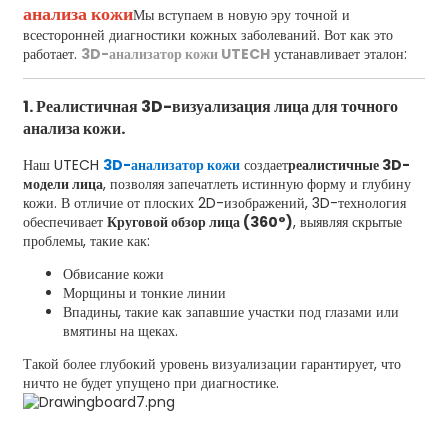
анализа кожи
Мы вступаем в новую эру точной и
всесторонней диагностики кожных заболеваний. Вот как это
работает.
3D-анализатор кожи UTECH
устанавливает эталон:
1. Реалистичная 3D-визуализация лица для точного
анализа кожи.
Наш UTECH
3D-анализатор кожи
создает
реалистичные 3D-
модели лица
, позволяя запечатлеть истинную форму и глубину
кожи. В отличие от плоских 2D-изображений, 3D-технология
обеспечивает
Круговой обзор лица (360°)
, выявляя скрытые
проблемы, такие как:
Обвисание кожи
Морщины и тонкие линии
Впадины, такие как запавшие участки под глазами или
вмятины на щеках.
Такой более глубокий уровень визуализации гарантирует, что
ничто не будет упущено при диагностике.