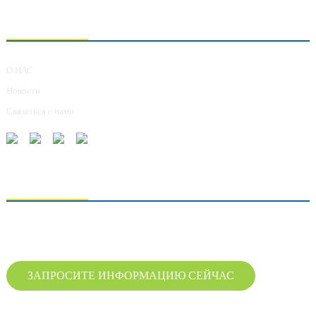
О НАС
О НАС
Новости
Связаться с нами
ОТПРАВКА ЗАПРОСОВ
Для получения информации о нашей продукции, пожалуйста, оставьте нам
свой адрес электронной почты и свяжитесь с нами в течение 24 часов.
ЗАПРОСИТЕ ИНФОРМАЦИЮ СЕЙЧАС