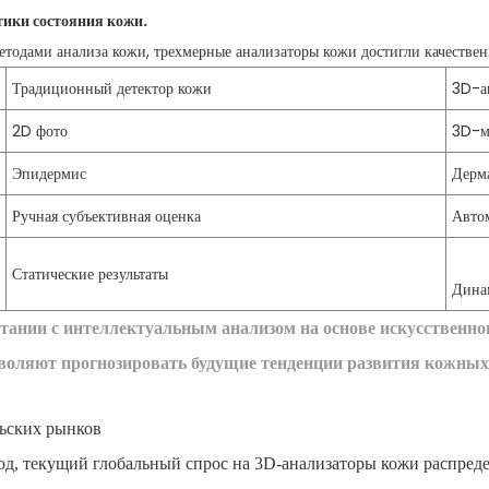
тики состояния кожи.
дами анализа кожи, трехмерные анализаторы кожи достигли качественн
Традиционный детектор кожи
3D-а
2D фото
3D-м
Эпидермис
Дерм
Ручная субъективная оценка
Авто
Статические результаты
Дина
етании с интеллектуальным анализом на основе искусствен
зволяют прогнозировать будущие тенденции развития кожных
льских рынков
од, текущий глобальный спрос на 3D-анализаторы кожи распред