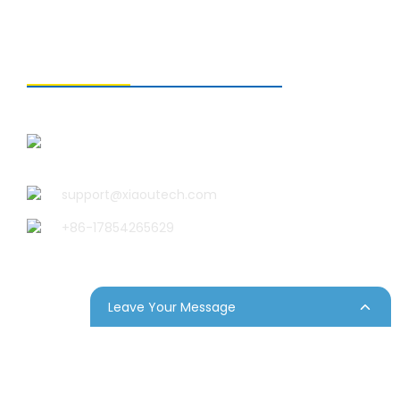
СВЯЗАТЬСЯ С НАМИ
Qingdao Xiao U Technology
Co.,Ltd.
support@xiaoutech.com
+86-17854265629
Leave Your Message
 сайта
Resource