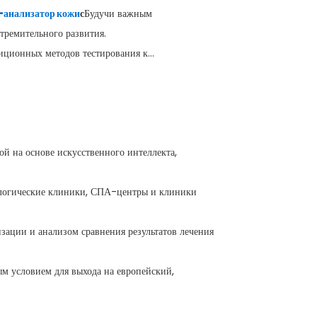
анализатор кожи
с
Будучи важным
тремительного развития.
ционных методов тестирования к...
й на основе искусственного интеллекта,
ологические клиники, СПА-центры и клиники
зации и анализом сравнения результатов лечения
м условием для выхода на европейский,