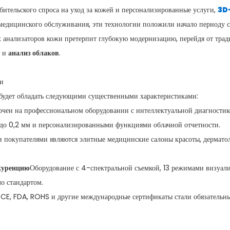
ебительского спроса на уход за кожей и персонализированные услуги,
3D-
медицинского обслуживания, эти технологии положили начало периоду с
анализаторов кожи претерпит глубокую модернизацию, перейдя от тради
и
анализ облаков
.
жи
будет обладать следующими существенными характеристиками:
очен на профессиональном оборудовании с интеллектуальной диагностико
до 0,2 мм и персонализированными функциями облачной отчетности.
 покупателями являются элитные медицинские салоны красоты, дермат
куренцию
Оборудование с 4-спектральной съемкой, 13 режимами визуали
ло стандартом.
CE, FDA, ROHS и другие международные сертификаты стали обязательны