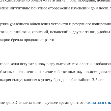
жет одновременно обнаруживать пятна, поры, морщины, повышен
мени
: интуитивно понятное отображение изменений до и после 
ержка удалённого обновления устройств и резервного копирован
ский, английский, японский, испанский и другие языки, удобны
зацию бренда продолжает расти.
торов кожи вступит в новую эру высоких технологий, глобализ
лачных вычислений, наличие собственных научно-исследовате
икация станут ключом к успеху брендов в ближайшие 3-5 лет.
е для 3D-анализа кожи – лучшее время для этого.
связаться с 