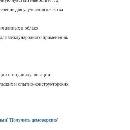
ную чувствительность и т. д.
лечения для улучшения качества
ия данных в облако
 для международного применения.
ации и индивидуализации.
льских и опытно-конструкторских
нами
][
Получить демоверсию
]