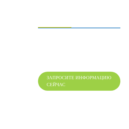
ОТПРАВКА ЗАПРОСОВ
Для получения информации о нашей
продукции, пожалуйста, оставьте нам свой
адрес электронной почты и свяжитесь с нами
в течение 24 часов.
ЗАПРОСИТЕ ИНФОРМАЦИЮ
СЕЙЧАС
© Авторские права