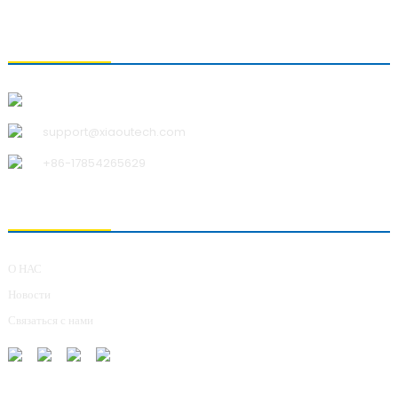
СВЯЗАТЬСЯ С НАМИ
Qingdao Xiao U Technology Co.,Ltd.
support@xiaoutech.com
+86-17854265629
О НАС
О НАС
Новости
Связаться с нами