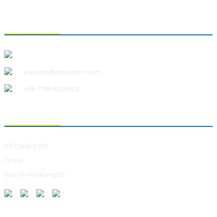
LIÊN HỆ VỚI CHÚNG TÔI
Công ty TNHH Công nghệ Thanh Đảo Xiao U
support@xiaoutech.com
+86-17854265629
VỀ CHÚNG TÔI
VỀ CHÚNG TÔI
Tin tức
Liên hệ với chúng tôi