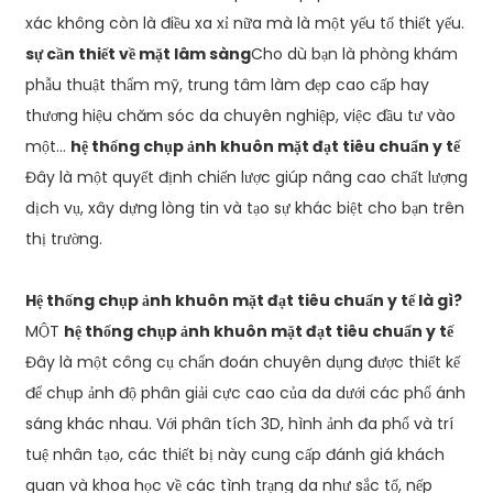
xác không còn là điều xa xỉ nữa mà là một yếu tố thiết yếu.
sự cần thiết về mặt lâm sàng
Cho dù bạn là phòng khám
phẫu thuật thẩm mỹ, trung tâm làm đẹp cao cấp hay
thương hiệu chăm sóc da chuyên nghiệp, việc đầu tư vào
một...
hệ thống chụp ảnh khuôn mặt đạt tiêu chuẩn y tế
Đây là một quyết định chiến lược giúp nâng cao chất lượng
dịch vụ, xây dựng lòng tin và tạo sự khác biệt cho bạn trên
thị trường.
Hệ thống chụp ảnh khuôn mặt đạt tiêu chuẩn y tế là gì?
MỘT
hệ thống chụp ảnh khuôn mặt đạt tiêu chuẩn y tế
Đây là một công cụ chẩn đoán chuyên dụng được thiết kế
để chụp ảnh độ phân giải cực cao của da dưới các phổ ánh
sáng khác nhau. Với phân tích 3D, hình ảnh đa phổ và trí
tuệ nhân tạo, các thiết bị này cung cấp đánh giá khách
quan và khoa học về các tình trạng da như sắc tố, nếp