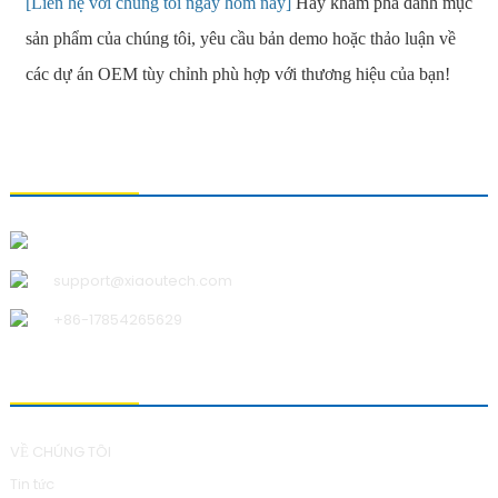
[
Liên hệ với chúng tôi ngay hôm nay
]
Hãy khám phá danh mục
sản phẩm của chúng tôi, yêu cầu bản demo hoặc thảo luận về
các dự án OEM tùy chỉnh phù hợp với thương hiệu của bạn!
LIÊN HỆ VỚI CHÚNG TÔI
Công ty TNHH Công nghệ Thanh Đảo Xiao U
support@xiaoutech.com
+86-17854265629
VỀ CHÚNG TÔI
VỀ CHÚNG TÔI
Tin tức