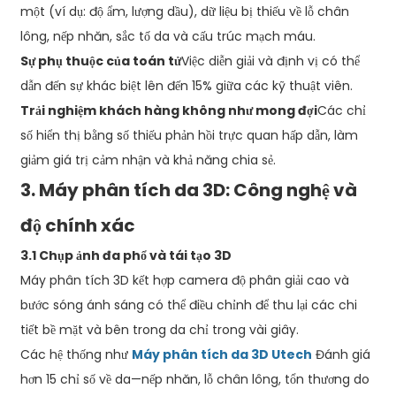
một (ví dụ: độ ẩm, lượng dầu), dữ liệu bị thiếu về lỗ chân
lông, nếp nhăn, sắc tố da và cấu trúc mạch máu.
Sự phụ thuộc của toán tử
Việc diễn giải và định vị có thể
dẫn đến sự khác biệt lên đến 15% giữa các kỹ thuật viên.
Trải nghiệm khách hàng không như mong đợi
Các chỉ
số hiển thị bằng số thiếu phản hồi trực quan hấp dẫn, làm
giảm giá trị cảm nhận và khả năng chia sẻ.
3. Máy phân tích da 3D: Công nghệ và
độ chính xác
3.1 Chụp ảnh đa phổ và tái tạo 3D
Máy phân tích 3D kết hợp camera độ phân giải cao và
bước sóng ánh sáng có thể điều chỉnh để thu lại các chi
tiết bề mặt và bên trong da chỉ trong vài giây.
Các hệ thống như
Máy phân tích da 3D Utech
Đánh giá
hơn 15 chỉ số về da—nếp nhăn, lỗ chân lông, tổn thương do