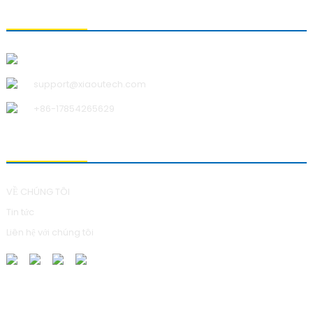
LIÊN HỆ VỚI CHÚNG TÔI
Công ty TNHH Công nghệ Thanh Đảo Xiao U
support@xiaoutech.com
+86-17854265629
VỀ CHÚNG TÔI
VỀ CHÚNG TÔI
Tin tức
Liên hệ với chúng tôi
GỬI YÊU CẦU