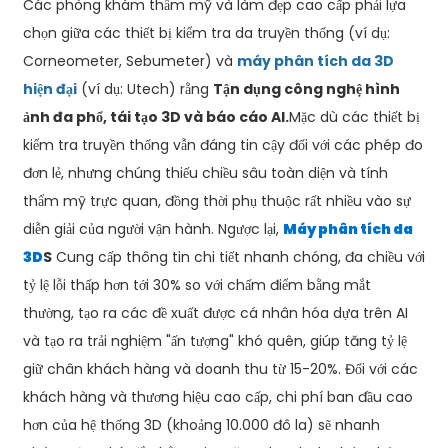
Các phòng khám thẩm mỹ và làm đẹp cao cấp phải lựa
chọn giữa các thiết bị kiểm tra da truyền thống (ví dụ:
Corneometer, Sebumeter) và
máy phân tích da 3D
hiện đại
(ví dụ: Utech) rằng
Tận dụng công nghệ hình
ảnh đa phổ, tái tạo 3D và báo cáo AI.
Mặc dù các thiết bị
kiểm tra truyền thống vẫn đáng tin cậy đối với các phép đo
đơn lẻ, nhưng chúng thiếu chiều sâu toàn diện và tính
thẩm mỹ trực quan, đồng thời phụ thuộc rất nhiều vào sự
diễn giải của người vận hành. Ngược lại,
Máy phân tích da
3D
S
Cung cấp thông tin chi tiết nhanh chóng, đa chiều với
tỷ lệ lỗi thấp hơn tới 30% so với chấm điểm bằng mắt
thường, tạo ra các đề xuất được cá nhân hóa dựa trên AI
và tạo ra trải nghiệm "ấn tượng" khó quên, giúp tăng tỷ lệ
giữ chân khách hàng và doanh thu từ 15-20%. Đối với các
khách hàng và thương hiệu cao cấp, chi phí ban đầu cao
hơn của hệ thống 3D (khoảng 10.000 đô la) sẽ nhanh