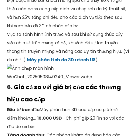
Một cuộc khảo sát khách hàng spa cho thấy 90% sẽ giới
thiệu các cơ sở cung cấp dịch vụ chụp ảnh da kỹ thuật số,
và hơn 25% tăng chi tiêu cho các dịch vụ tiếp theo sau
khi xem bản đồ 3D cá nhân của họ.
Việc so sánh hình ảnh trước và sau khi sử dụng thúc đẩy
việc chia sẻ trên mạng xã hội, khuếch đại sự lan truyền
thông tin truyền miệng và nâng cao uy tín thương hiệu. (ví
dụ như...)
Máy phân tích da 3D utech U8
)
6.
Giá cả so với giá trị của các thương
hiệu cao cấp
Đầu tư ban đầu
Máy phân tích 3D cao cấp có giá khởi
điểm khoảng...
10.000 USD
—Chi phí gấp 20 lần so với các
đầu dò cơ bản.
Tăng doanh thu
: Các phòng khám áp dụng báo cáo