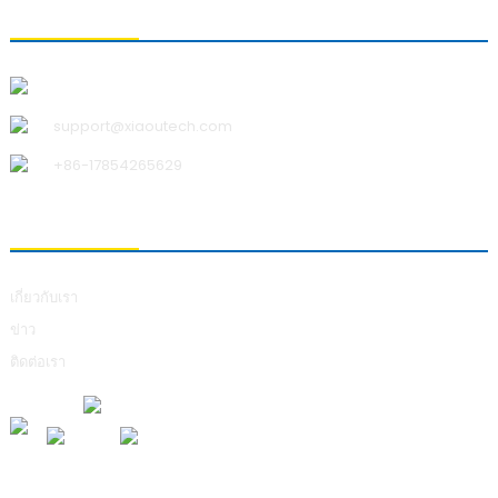
ติดต่อเรา
บริษัท ชิงเต่า เสี่ยวอู เทคโนโลยี จำกัด
support@xiaoutech.com
+86-17854265629
เกี่ยวกับเรา
เกี่ยวกับเรา
ข่าว
ติดต่อเรา