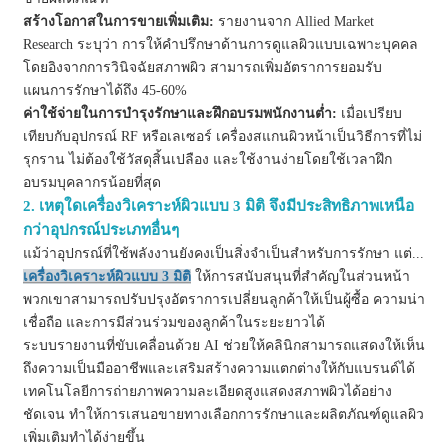
สร้างโอกาสในการขายเพิ่มเติม:
รายงานจาก Allied Market
Research ระบุว่า การให้คำปรึกษาด้านการดูแลผิวแบบเฉพาะบุคคล
โดยอิงจากการวินิจฉัยสภาพผิว สามารถเพิ่มอัตราการยอมรับ
แผนการรักษาได้ถึง 45-60%
ค่าใช้จ่ายในการบำรุงรักษาและฝึกอบรมพนักงานต่ำ:
เมื่อเปรียบ
เทียบกับอุปกรณ์ RF หรือเลเซอร์ เครื่องสแกนผิวหน้าเป็นวิธีการที่ไม่
รุกราน ไม่ต้องใช้วัสดุสิ้นเปลือง และใช้งานง่ายโดยใช้เวลาฝึก
อบรมบุคลากรน้อยที่สุด
2. เหตุใดเครื่องวิเคราะห์ผิวแบบ 3 มิติ จึงมีประสิทธิภาพเหนือ
กว่าอุปกรณ์ประเภทอื่นๆ
แม้ว่าอุปกรณ์ที่ใช้พลังงานยังคงเป็นสิ่งจำเป็นสำหรับการรักษา แต่...
เครื่องวิเคราะห์ผิวแบบ 3 มิติ
ให้การสนับสนุนที่สำคัญในส่วนหน้า
พวกเขาสามารถปรับปรุงอัตราการเปลี่ยนลูกค้าให้เป็นผู้ซื้อ ความน่า
เชื่อถือ และการมีส่วนร่วมของลูกค้าในระยะยาวได้
ระบบรายงานที่ขับเคลื่อนด้วย AI ช่วยให้คลินิกสามารถแสดงให้เห็น
ถึงความเป็นมืออาชีพและเสริมสร้างความแตกต่างให้กับแบรนด์ได้
เทคโนโลยีการถ่ายภาพความละเอียดสูงแสดงสภาพผิวได้อย่าง
ชัดเจน ทำให้การเสนอขายทางเลือกการรักษาและผลิตภัณฑ์ดูแลผิว
เพิ่มเติมทำได้ง่ายขึ้น