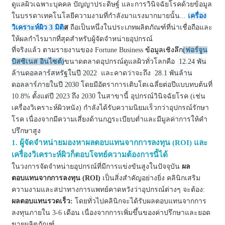
ดูแลผิวเฉพาะบุคคล ปัญญาประดิษฐ์ และการวินิจฉัยโรคด้วยข้อมูล
ในบรรดาเทคโนโลยีความงามที่กำลังมาแรงมากมายนั้น...
เครื่อง
ถือเป็นหนึ่งในประเภทผลิตภัณฑ์ที่น่าเชื่อถือและ
วิเคราะห์ผิว 3 มิติ
ส
ให้ผลกำไรมากที่สุดสำหรับผู้จัดจำหน่ายอุปกรณ์
ที่จริงแล้ว ตามรายงานของ Fortune Business
ข้อมูลเชิงลึก
(ฟอร์จูน
บิสซิเนส อินไซต์)
ขนาดตลาดอุปกรณ์ดูแลผิวทั่วโลกคือ
12.24 พัน
ล้านดอลลาร์สหรัฐในปี 2022
และคาดว่าจะถึง
28.1 พันล้าน
ดอลลาร์ภายในปี 2030
โดยมีอัตราการเติบโตเฉลี่ยต่อปีแบบทบต้นที่
10.8% ตั้งแต่ปี 2023 ถึง 2030 ในสาขานี้ อุปกรณ์วินิจฉัยโรค (เช่น
เครื่องวิเคราะห์ผิวหนัง) กำลังได้รับความนิยมเร็วกว่าอุปกรณ์รักษา
โรค เนื่องจากมีความเสี่ยงด้านกฎระเบียบต่ำและมีมูลค่าการให้คำ
ปรึกษาสูง
1. ผู้จัดจำหน่ายมองหาผลตอบแทนจากการลงทุน (ROI) และ
เครื่องวิเคราะห์ผิวก็ตอบโจทย์ความต้องการนี้ได้
ในวงการจัดจำหน่ายอุปกรณ์ที่มีการแข่งขันสูงในปัจจุบัน
ผล
ตอบแทนจากการลงทุน (ROI)
เป็นสิ่งสำคัญอย่างยิ่ง คลินิกเสริม
ความงามและสปาทางการแพทย์คาดหวังว่าอุปกรณ์ต่างๆ จะต้อง:
ผลตอบแทนรวดเร็ว:
โดยทั่วไปคลินิกจะได้รับผลตอบแทนจากการ
ลงทุนภายใน 3-6 เดือน เนื่องจากการเพิ่มขึ้นของค่าปรึกษาและยอด
ขายผลิตภัณฑ์