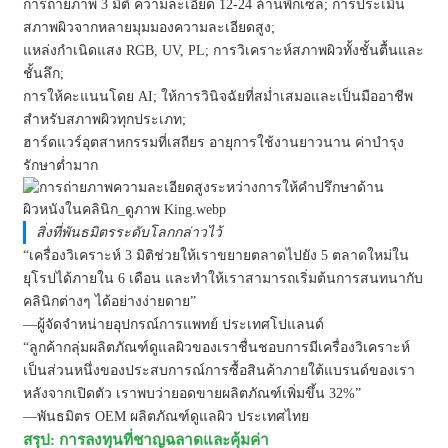
การถ่ายภาพ 3 มิติ ความละเอียด 12-24 ล้านพิกเซล; การประเมิน
สภาพผิวจากหลายมุมมองความละเอียดสูง;
แหล่งกำเนิดแสง RGB, UV, PL; การวิเคราะห์สภาพผิวทั้งชั้นตื้นและ
ชั้นลึก;
การให้คะแนนโดย AI; ให้การวินิจฉัยที่สม่ำเสมอและเป็นมืออาชีพ
สำหรับสภาพผิวทุกประเภท;
ฮาร์ดแวร์อุตสาหกรรมที่เสถียร อายุการใช้งานยาวนาน ค่าบำรุง
รักษาต่ำมาก
สิ่งที่พันธมิตรระดับโลกกล่าวไว้
“เครื่องวิเคราะห์ 3 มิติช่วยให้เราขยายตลาดไปยัง 5 ตลาดใหม่ใน
ยุโรปได้ภายใน 6 เดือน และทำให้เราสามารถเริ่มต้นการสนทนากับ
คลินิกต่างๆ ได้อย่างง่ายดาย”
—ผู้จัดจำหน่ายอุปกรณ์การแพทย์ ประเทศโปแลนด์
“ลูกค้ากลุ่มผลิตภัณฑ์ดูแลผิวของเราชื่นชอบการมีเครื่องวิเคราะห์
เป็นส่วนหนึ่งของประสบการณ์การซื้อสินค้าภายใต้แบรนด์ของเรา
หลังจากเปิดตัว เราพบว่ายอดขายผลิตภัณฑ์เพิ่มขึ้น 32%”
—พันธมิตร OEM ผลิตภัณฑ์ดูแลผิว ประเทศไทย
สรุป: การลงทุนที่ชาญฉลาดและคุ้มค่า