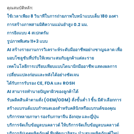
คุณสมบัติหลัก:
ใช้เวลาเพียง 8 วินาทีในการถ่ายภาพใบหน้าแบบเต็ม 180 องศา
การสร้างภาพสามมิติความแม่นยำสูง 0.2 มม.
การยิงแบบ 4 สเปกตรัม
รูปภาพพิเศษ 11+3 แบบ
AI สร้างรายงานการวิเคราะห์ระดับมืออาชีพอย่างชาญฉลาด เพื่อ
มอบโซลูชันที่ปรับให้เหมาะสมกับลูกค้าแต่ละราย
เทคโนโลยีการเปรียบเทียบแบบไดนามิกมืออาชีพ แสดงผลการ
เปลี่ยนแปลงก่อนและหลังได้อย่างชัดเจน
ได้รับการรับรอง CE, FDA และ ROSH
AI สามารถทำนายปัญหาผิวของลูกค้าได้
รับผลิตสินค้าตามสั่ง (OEM/ODM) สั่งขั้นต่ำ 1 ชิ้น มีตัวเลือกการ
สร้างแบรนด์แบบกำหนดเองสำหรับคลินิกหรือแบรนด์ของคุณ
บริการหลายภาษา รองรับภาษาจีน อังกฤษ และญี่ปุ่น
บริการจัดเก็บข้อมูลบนคลาวด์ ให้บริการจัดเก็บข้อมูลบนคลาวด์
บริการอัปเดตผลิตภัณฑ์ ทีมพัฒนาอิสระ นำเสนอผลิตภัณฑ์ใหม่