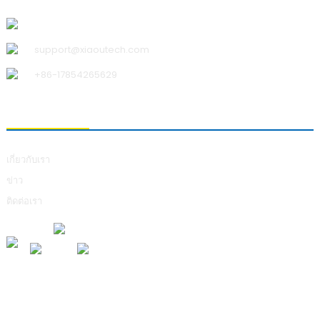
บริษัท ชิงเต่า เสี่ยวอู เทคโนโลยี จำกัด
support@xiaoutech.com
+86-17854265629
เกี่ยวกับเรา
เกี่ยวกับเรา
ข่าว
ติดต่อเรา
การส่งคำถาม