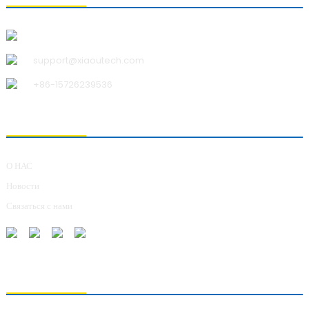
Циндаоская технологическая компания Xiao U, Ltd.
support@xiaoutech.com
+86-15726239536
О НАС
О НАС
Новости
Связаться с нами
ОТПРАВКА ЗАПРОСОВ