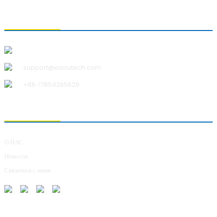
СВЯЗАТЬСЯ С НАМИ
Qingdao Xiao U Technology Co.,Ltd.
support@xiaoutech.com
+86-17854265629
О НАС
О НАС
Новости
Связаться с нами