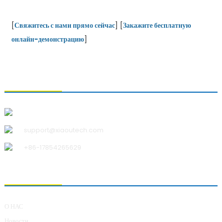
[
Свяжитесь с нами прямо сейчас
] [
Закажите бесплатную
онлайн-демонстрацию
]
СВЯЗАТЬСЯ С НАМИ
Qingdao Xiao U Technology Co.,Ltd.
support@xiaoutech.com
+86-17854265629
О НАС
О НАС
Новости