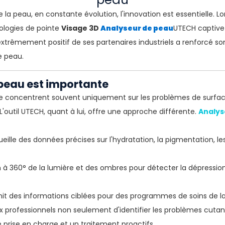
la peau, en constante évolution, l'innovation est essentielle. L
ologies de pointe
Visage 3D
Analyseur de peau
UTECH captive 
 extrêmement positif de ses partenaires industriels a renforcé 
e peau.
 peau est importante
 se concentrent souvent uniquement sur les problèmes de surface
'outil UTECH, quant à lui, offre une approche différente.
Analys
ueille des données précises sur l'hydratation, la pigmentation, les 
 à 360° de la lumière et des ombres pour détecter la dépression
nit des informations ciblées pour des programmes de soins de l
professionnels non seulement d'identifier les problèmes cutanés
 prise en charge et un traitement proactifs.