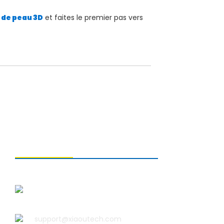
 de peau 3D
et faites le premier pas vers
CONTACTEZ-NOUS
Qingdao Xiao U Technology Co.,
Ltd.
support@xiaoutech.com