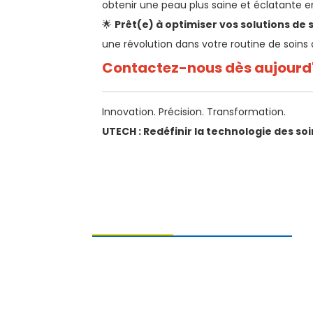
obtenir une peau plus saine et éclatante e
🌟
Prêt(e) à optimiser vos solutions de s
une révolution dans votre routine de soins 
Contactez-nous dès aujourd
Innovation. Précision. Transformation.
UTECH : Redéfinir la technologie des soi
ENVOI DE DEMANDES DE
RENSEIGNEMENTS
Pour toute question concernant nos
produits, veuillez nous laisser votre
adresse e-mail et nous contacter dans