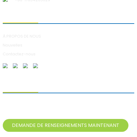
À PROPOS DE NOUS
À PROPOS DE NOUS
Nouvelles
Contactez-nous
ENVOI DE DEMANDES DE RENSEIGNEMENTS
Pour toute question concernant nos produits, veuillez nous laisser
votre adresse e-mail et nous contacter dans les 24 heures.
DEMANDE DE RENSEIGNEMENTS MAINTENANT