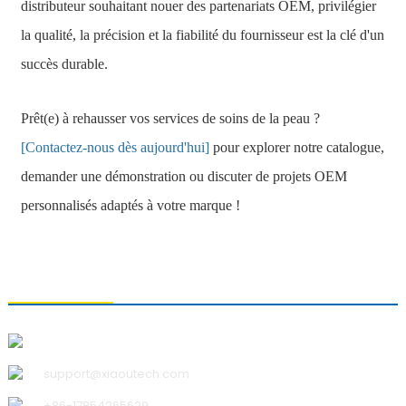
distributeur souhaitant nouer des partenariats OEM, privilégier
la qualité, la précision et la fiabilité du fournisseur est la clé d'un
succès durable.
Prêt(e) à rehausser vos services de soins de la peau ?
[
Contactez-nous dès aujourd'hui
]
pour explorer notre catalogue,
demander une démonstration ou discuter de projets OEM
personnalisés adaptés à votre marque !
CONTACTEZ-NOUS
Qingdao Xiao U Technology Co., Ltd.
support@xiaoutech.com
+86-17854265629